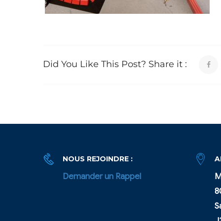
Did You Like This Post? Share it :
NOUS REJOINDRE :
A
Demander un Rappel
M
8
S
J