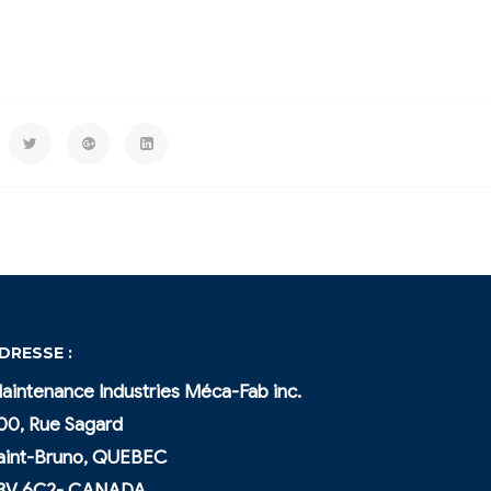
DRESSE :
aintenance Industries Méca-Fab inc.
00, Rue Sagard
aint-Bruno, QUEBEC
3V 6C2- CANADA