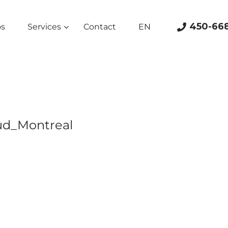
450-66
os
Services
Contact
EN
ud_Montreal